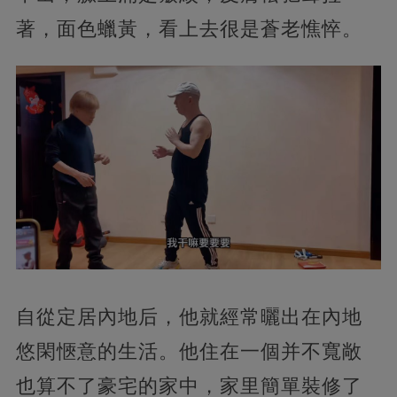
著，面色蠟黃，看上去很是蒼老憔悴。
自從定居內地后，
他就經常曬出在內地
悠閑愜意的生活。他住在一個并不寬敞
也算不了豪宅的家中，家里簡單裝修了