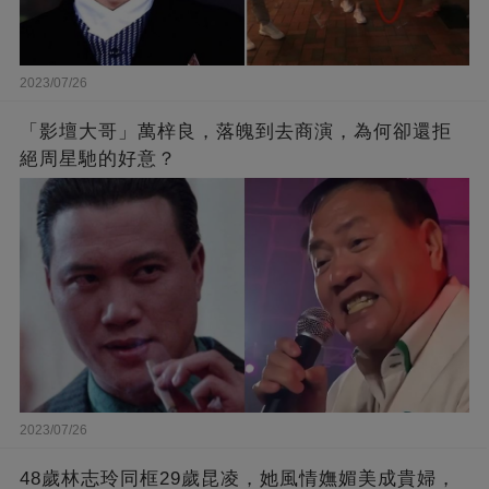
2023/07/26
「影壇大哥」萬梓良，落魄到去商演，為何卻還拒
絕周星馳的好意？
2023/07/26
48歲林志玲同框29歲昆凌，她風情嫵媚美成貴婦，