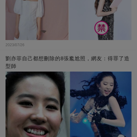
2023/07/26
劉亦菲自己都想刪除的8張尷尬照，網友：得罪了造
型師