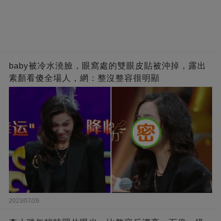
baby被冷水澆臉，眼窩處的雙眼皮貼被沖掉，露出
素顏看傻全場人，網：整沒整容很明顯
2023/07/26