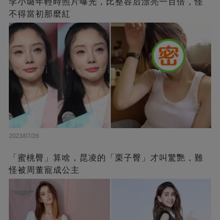
李小璐年輕時照片曝光，比整容后漂亮一百倍，怪
不得當初那麼紅
2023/07/26
「蜜桃臀」算啥，昆凌的「栗子臀」才叫驚艷，難
怪被周董寵成公主