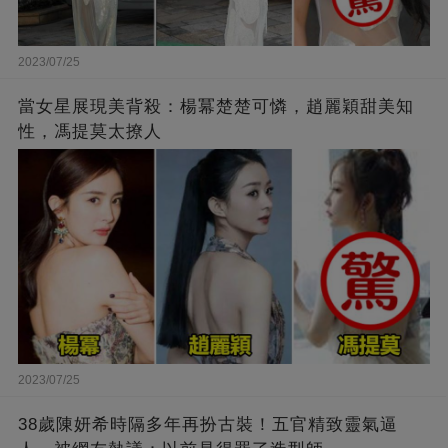
2023/07/25
當女星展現美背殺：楊冪楚楚可憐，趙麗穎甜美知
性，馮提莫太撩人
2023/07/25
38歲陳妍希時隔多年再扮古裝！五官精致靈氣逼