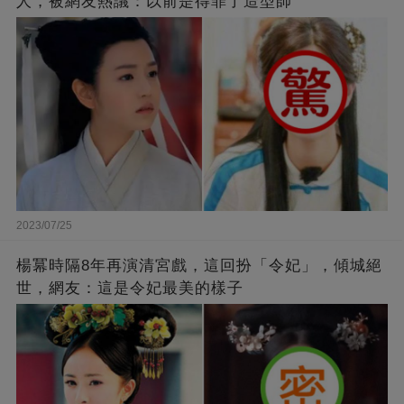
人，被網友熱議：以前是得罪了造型師
2023/07/25
楊冪時隔8年再演清宮戲，這回扮「令妃」，傾城絕
世，網友：這是令妃最美的樣子