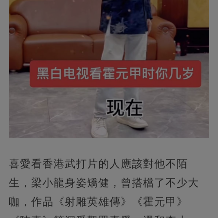
喜愛看香港武打片的人應該對他不陌
生，梁小龍身姿矯健，曾搭檔了不少大
咖，作品《射雕英雄傳》《霍元甲》