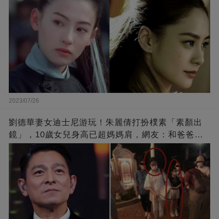
2023/07/26
劉德華妻女迪士尼游玩！朱麗倩打扮樸素「素顏出
鏡」，10歲女兒身高已超媽媽肩，網友：和爸爸劉
德華長相十分相似