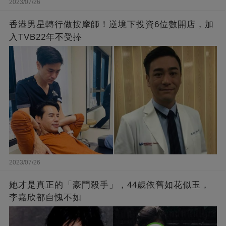
2023/07/26
香港男星轉行做按摩師！逆境下投資6位數開店，加
入TVB22年不受捧
2023/07/26
她才是真正的「豪門殺手」，44歲依舊如花似玉，
李嘉欣都自愧不如