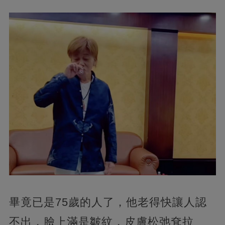
畢竟已是75歲的人了，他老得快讓人認
不出，臉上滿是皺紋，皮膚松弛耷拉