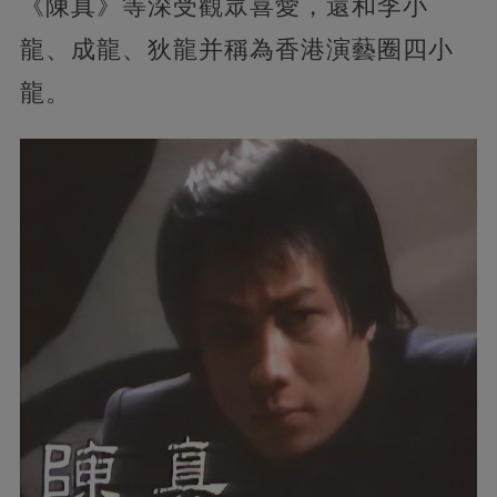
《陳真》等深受觀眾喜愛，還和李小
龍、成龍、狄龍并稱為香港演藝圈四小
龍。