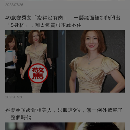
2023/07/26
49歲鄭秀文「瘦得沒有肉」，一襲緞面裙卻能凹出
「S身材」，闊太氣質根本藏不住
2023/07/26
娛樂圈頂級骨相美人，只服這9位，無一例外驚艷了
一整個時代