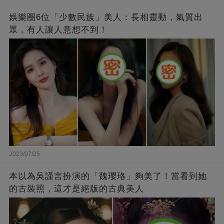
娛樂圈6位「少數民族」美人：長相靈動，氣質出
眾，有人讓人意想不到！
2023/07/25
本以為吳謹言扮演的「魏瓔珞」夠美了！當看到她
的古裝照，這才是絕版的古典美人