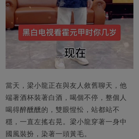
當天，梁小龍正在與友人敘舊聊天，他
端著酒杯裝著白酒，喝個不停，整個人
喝得醉醺醺的，雙眼惺忪，站都站不
穩，一直左搖右晃。梁小龍穿著一身中
國風裝扮，染著一頭黃毛。