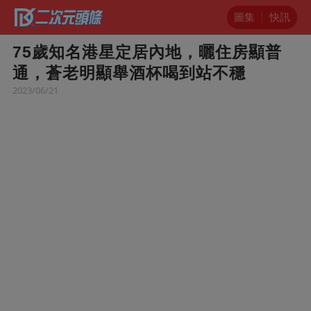
圖集
快訊
75歲知名港星定居內地，曬住房顯普
通，蒼老明顯舉酒杯喝到站不穩
2023/06/21