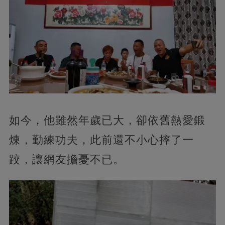
如今，他雖然年歲已大，卻依舊熱愛鍛
煉，勤練功夫，此前還不小心摔了一
跤，讓網友擔憂不已。