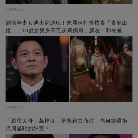
2023/07/26
劉德華妻女迪士尼游玩！朱麗倩打扮樸素「素顏出
鏡」，10歲女兒身高已超媽媽肩，網友：和爸爸劉
德華長相十分相似
2023/07/26
「影壇大哥」萬梓良，落魄到去商演，為何卻還拒
絕周星馳的好意？