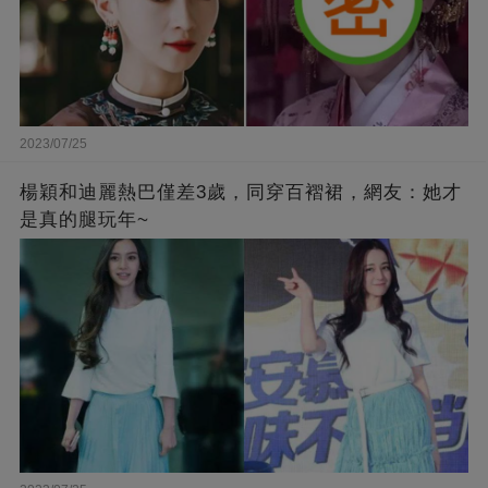
2023/07/25
楊穎和迪麗熱巴僅差3歲，同穿百褶裙，網友：她才
是真的腿玩年~