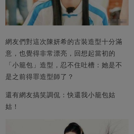
網友們對這次陳妍希的古裝造型十分滿
意，也覺得非常漂亮，回想起當初的
「小籠包」造型，忍不住吐槽：她是不
是之前得罪造型師了？
還有網友搞笑調侃：快還我小籠包姑
姑！