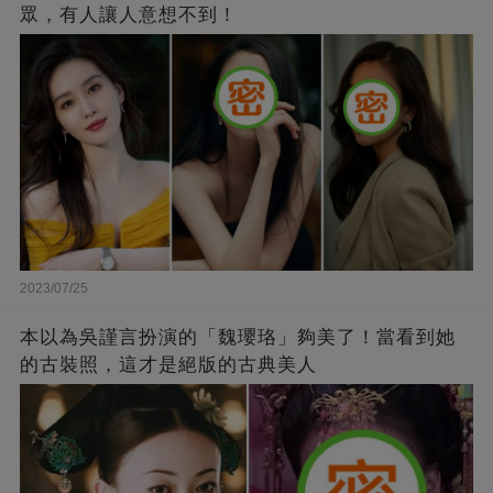
眾，有人讓人意想不到！
2023/07/25
本以為吳謹言扮演的「魏瓔珞」夠美了！當看到她
的古裝照，這才是絕版的古典美人