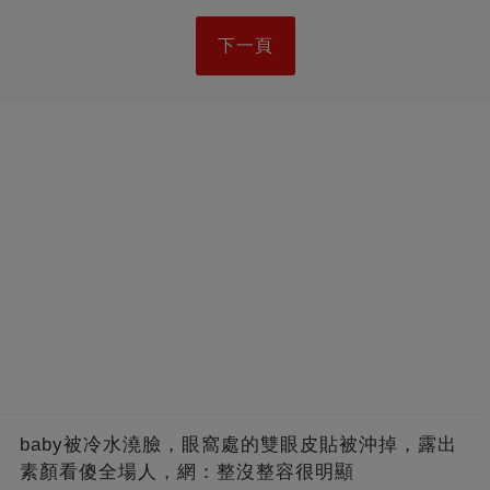
下一頁
baby被冷水澆臉，眼窩處的雙眼皮貼被沖掉，露出
素顏看傻全場人，網：整沒整容很明顯