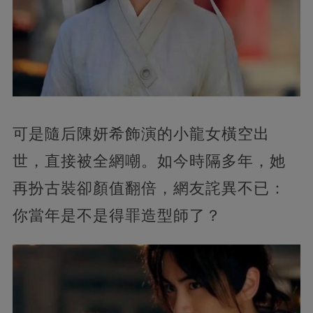
可是隨后陳妍希飾演的小龍女橫空出
世，直接被全網嘲。如今時隔多年，她
再扮古裝卻顏值翻倍，網友詫異不已：
你當年是不是得罪造型師了？