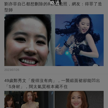
略過
劉亦菲自己都想刪除的8張尷尬照，網友：得罪了造
型師
2023/07/26
49歲鄭秀文「瘦得沒有肉」，一襲緞面裙卻能凹出
「S身材」，闊太氣質根本藏不住