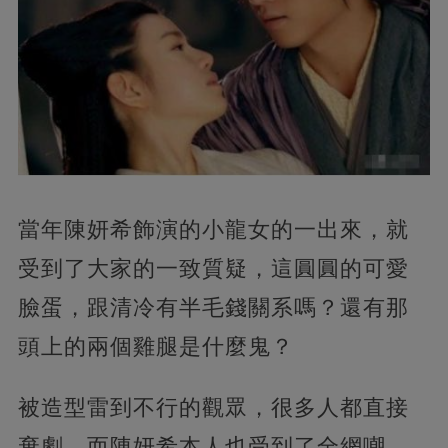
當年陳妍希飾演的小龍女的一出來，
就
受到了大家的一致質疑，這圓圓的可愛
臉蛋，跟清冷有半毛錢關系嗎？還有那
頭上的兩個雞腿是什麼鬼？
被造型雷到不行的觀眾，很多人都直接
棄劇，而陳妍希本人也受到了全網嘲，