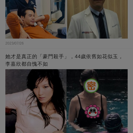
2023/07/26
她才是真正的「豪門殺手」，44歲依舊如花似玉，
李嘉欣都自愧不如