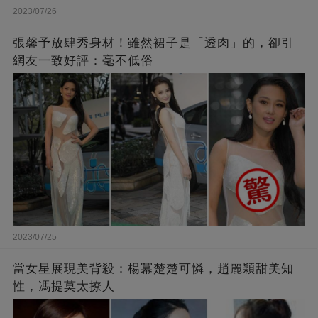
2023/07/26
張馨予放肆秀身材！雖然裙子是「透肉」的，卻引
網友一致好評：毫不低俗
2023/07/25
當女星展現美背殺：楊冪楚楚可憐，趙麗穎甜美知
性，馮提莫太撩人