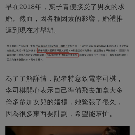
早在2018年，葉子青便接受了男友的求
婚。然而，因各種因素的影響，婚禮推
遲到現在才舉辦。
為了了解詳情，記者特意致電李司棋，
李司棋開心表示自己準備飛去加拿大多
倫多參加女兒的婚禮，她緊張了很久，
因為很多東西要計劃，希望能幫忙。