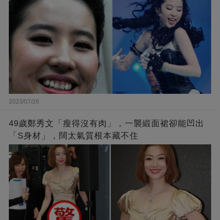
2023/07/26
49歲鄭秀文「瘦得沒有肉」，一襲緞面裙卻能凹出
「S身材」，闊太氣質根本藏不住