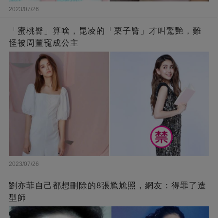
2023/07/26
「蜜桃臀」算啥，昆凌的「栗子臀」才叫驚艷，難
怪被周董寵成公主
2023/07/26
劉亦菲自己都想刪除的8張尷尬照，網友：得罪了造
型師