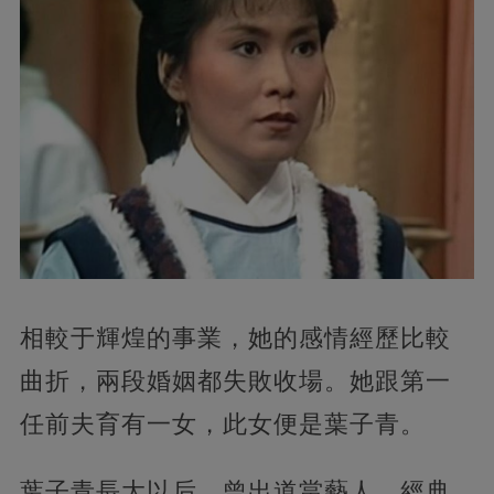
相較于輝煌的事業，她的感情經歷比較
曲折，兩段婚姻都失敗收場。她跟第一
任前夫育有一女，此女便是葉子青。
葉子青長大以后，曾出道當藝人，經典