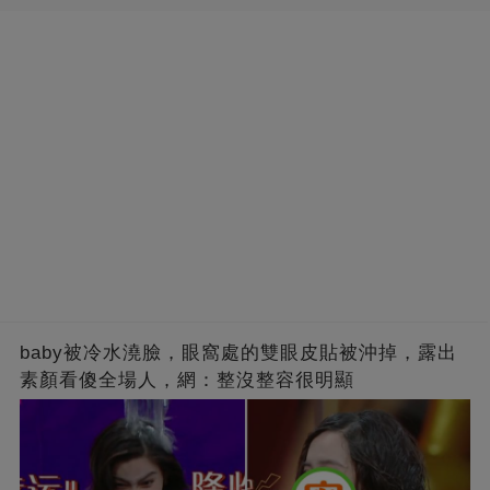
baby被冷水澆臉，眼窩處的雙眼皮貼被沖掉，露出
素顏看傻全場人，網：整沒整容很明顯