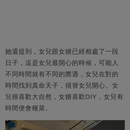
她還提到，
女兒跟女婿已經相處了一段
日子，這是女兒最開心的時候，可能人
不同時間就有不同的際遇，女兒在對的
時間找到真命天子，很替女兒開心。女
兒很喜歡大自然，女婿喜歡DIY，女兒有
時間便會種菜。