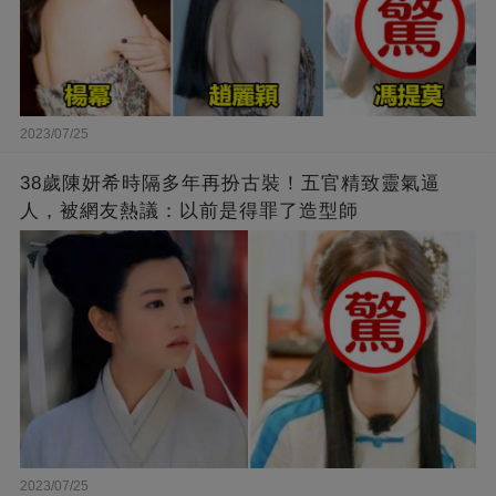
2023/07/25
38歲陳妍希時隔多年再扮古裝！五官精致靈氣逼
人，被網友熱議：以前是得罪了造型師
2023/07/25