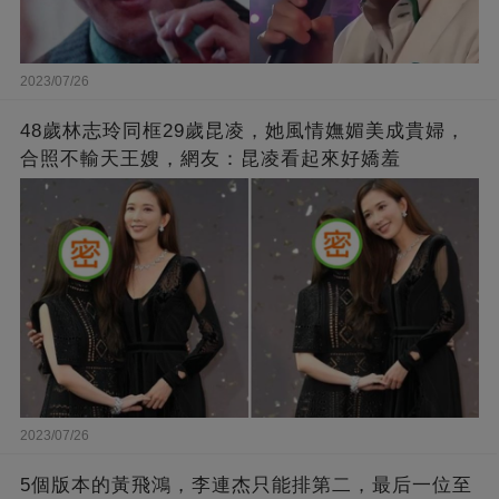
2023/07/26
48歲林志玲同框29歲昆凌，她風情嫵媚美成貴婦，
合照不輸天王嫂，網友：昆凌看起來好嬌羞
2023/07/26
5個版本的黃飛鴻，李連杰只能排第二，最后一位至