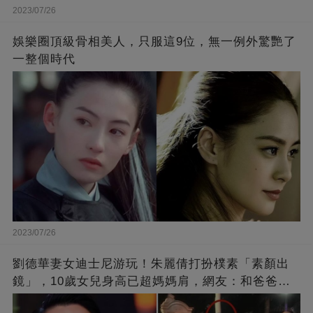
2023/07/26
娛樂圈頂級骨相美人，只服這9位，無一例外驚艷了
一整個時代
2023/07/26
劉德華妻女迪士尼游玩！朱麗倩打扮樸素「素顏出
鏡」，10歲女兒身高已超媽媽肩，網友：和爸爸劉
德華長相十分相似