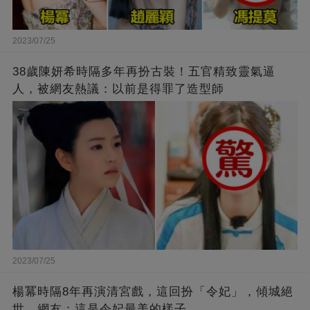
2023/07/25
38歲陳妍希時隔多年再扮古裝！五官精致靈氣逼
人，被網友熱議：以前是得罪了造型師
2023/07/25
楊冪時隔8年再演清宮戲，這回扮「令妃」，傾城絕
世，網友：這是令妃最美的樣子