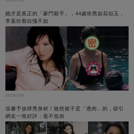
2023/07/26
她才是真正的「豪門殺手」，44歲依舊如花似玉，
李嘉欣都自愧不如
2023/07/26
張馨予放肆秀身材！雖然裙子是「透肉」的，卻引
網友一致好評：毫不低俗