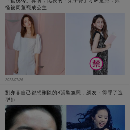
「蜜桃臀」算啥，昆凌的「栗子臀」才叫驚艷，難
怪被周董寵成公主
2023/07/26
劉亦菲自己都想刪除的8張尷尬照，網友：得罪了造
型師