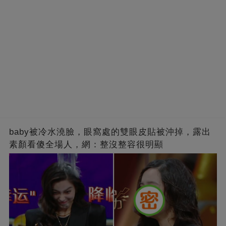
baby被冷水澆臉，眼窩處的雙眼皮貼被沖掉，露出
素顏看傻全場人，網：整沒整容很明顯