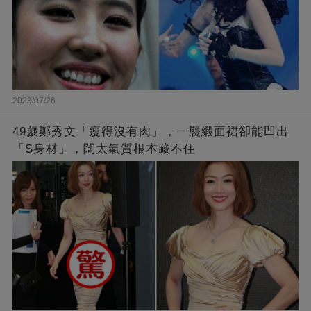
2023/07/26
49歲鄭秀文「瘦得沒有肉」，一襲緞面裙卻能凹出
「S身材」，闊太氣質根本藏不住