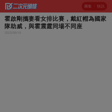
圖集
快訊
霍啟剛攜妻看女排比賽，戴紅帽為國家
隊助威，與霍震霆同場不同座
2023/06/16