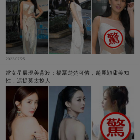
2023/07/25
當女星展現美背殺：楊冪楚楚可憐，趙麗穎甜美知
性，馮提莫太撩人