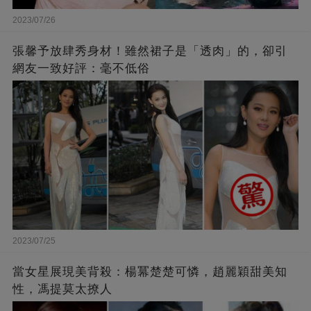
2023/07/26
張馨予放肆秀身材！雖然裙子是「透肉」的，卻引
網友一致好評：毫不低俗
2023/07/25
當女星展現美背殺：楊冪楚楚可憐，趙麗穎甜美知
性，馮提莫太撩人