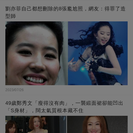
劉亦菲自己都想刪除的8張尷尬照，網友：得罪了造
型師
2023/07/26
49歲鄭秀文「瘦得沒有肉」，一襲緞面裙卻能凹出
「S身材」，闊太氣質根本藏不住