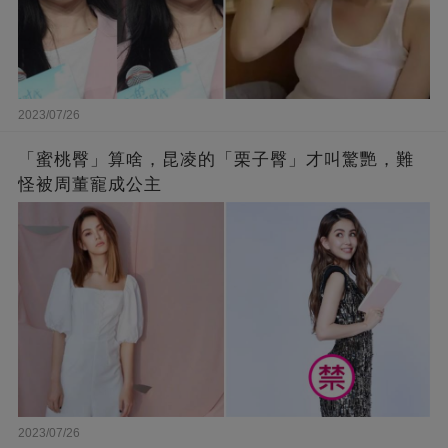
2023/07/26
「蜜桃臀」算啥，昆凌的「栗子臀」才叫驚艷，難
怪被周董寵成公主
2023/07/26