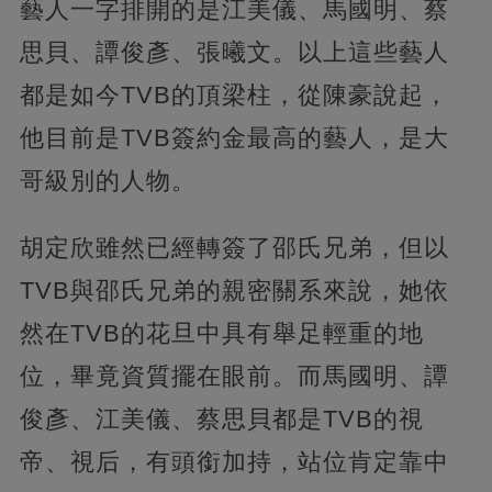
藝人一字排開的是江美儀、馬國明、蔡
思貝、譚俊彥、張曦文。以上這些藝人
都是如今TVB的頂梁柱，從陳豪說起，
他目前是TVB簽約金最高的藝人，是大
哥級別的人物。
胡定欣雖然已經轉簽了邵氏兄弟，但以
TVB與邵氏兄弟的親密關系來說，她依
然在TVB的花旦中具有舉足輕重的地
位，畢竟資質擺在眼前。而馬國明、譚
俊彥、江美儀、蔡思貝都是TVB的視
帝、視后，有頭銜加持，站位肯定靠中