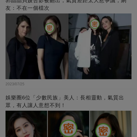
郭晶晶貝嫂合影被翻出，氣質差距太大惹爭議，網
友：不在一個檔次
2023/07/25
娛樂圈6位「少數民族」美人：長相靈動，氣質出
眾，有人讓人意想不到！