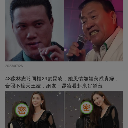
2023/07/26
48歲林志玲同框29歲昆凌，她風情嫵媚美成貴婦，
合照不輸天王嫂，網友：昆凌看起來好嬌羞