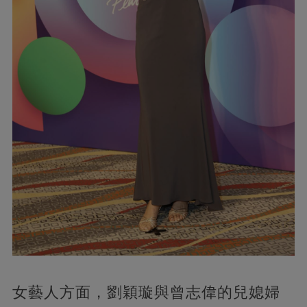
女藝人方面，劉穎璇與曾志偉的兒媳婦