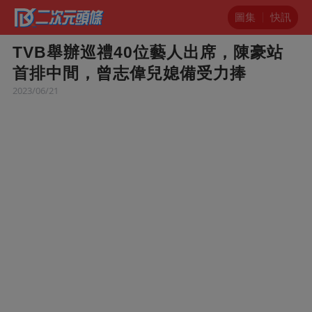
圖集
快訊
TVB舉辦巡禮40位藝人出席，陳豪站
首排中間，曾志偉兒媳備受力捧
2023/06/21