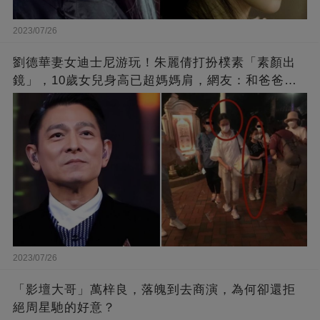
2023/07/26
劉德華妻女迪士尼游玩！朱麗倩打扮樸素「素顏出
鏡」，10歲女兒身高已超媽媽肩，網友：和爸爸劉
德華長相十分相似
2023/07/26
「影壇大哥」萬梓良，落魄到去商演，為何卻還拒
絕周星馳的好意？