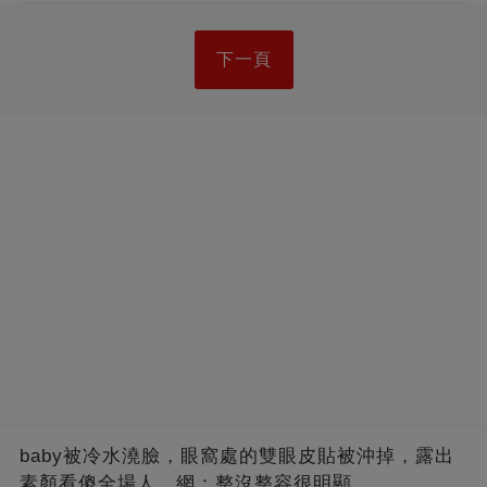
下一頁
baby被冷水澆臉，眼窩處的雙眼皮貼被沖掉，露出
素顏看傻全場人，網：整沒整容很明顯