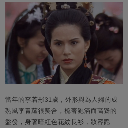
當年的李若彤31歲，外形與為人婦的成
熟風李青蘿很契合，梳著飽滿而高聳的
盤發，身著暗紅色花紋長衫，妝容艷