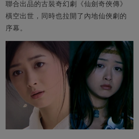
聯合出品的古裝奇幻劇《仙劍奇俠傳》
橫空出世，同時也拉開了內地仙俠劇的
序幕。