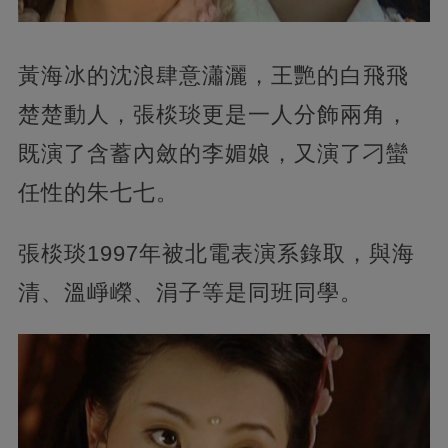
黃海冰的沈浪肆意瀟灑，王艷的白飛飛
楚楚動人，張棪琰更是一人分飾兩角，
既演了含蓄內斂的李媚娘，又演了刁蠻
任性的朱七七。
張棪琰1997年被北電表演系錄取，與海
清、溫崢嶸、涓子等是同班同學。