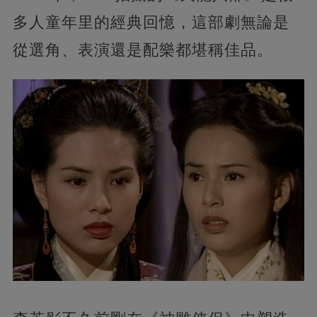
多人童年里的經典回憶，這部劇無論是
從選角、表演還是配樂都堪稱佳品。