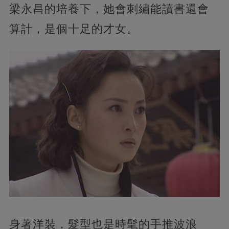
梁永昌的培養下，她會刺繡能讀書還會
算計，是個十足的才女。
身著洋裝，髮型也是時髦的手推波浪