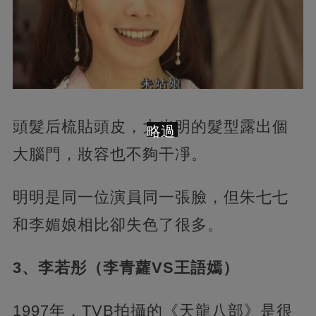
頭髮后梳貼頭皮，大光明的髮型露出個
略過
大腦門，妝容也不夠干凈。
明明是同一位演員同一張臉，但朱七七
和李媚娘相比卻失色了很多。
3、李若彤（李青蘿VS王語嫣）
1997年，TVB拍攝的《天龍八部》是很