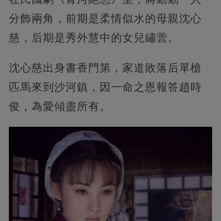
分飾兩角，前期是柔情似水的母親沈心
慈，后期是秀外慧中的女兒繡蕓。
沈心慈出身書香門第，家道敗落后單槍
匹馬來到沙河鎮，因一命之恩報答趙時
俊，為愛傾盡所有。