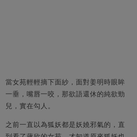
當女苑輕輕摘下面紗，面對姜明時眼眸
一垂，嘴唇一咬，那欲語還休的純欲勁
兒，實在勾人。
之前一直以為狐妖都是妖嬈邪氣的，直
到看了蔣欣的女苑，才知道原來狐妖也