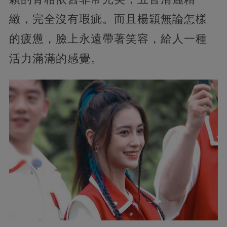
緻，完全沒有瑕疵。而且楊穎無論怎樣
的疲憊，臉上永遠帶著笑容，給人一種
活力滿滿的感覺。