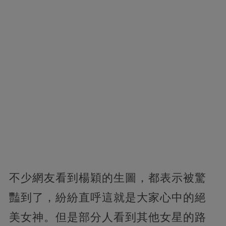
不少網友看到楊穎的生圖，都表示被驚
豔到了，紛紛直呼這就是大家心中的絕
美女神。但是部分人看到其他女星的路