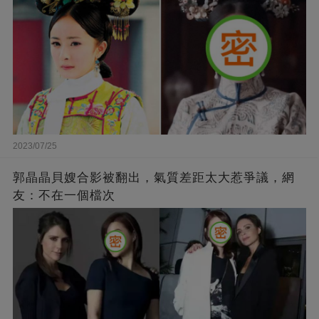
2023/07/25
郭晶晶貝嫂合影被翻出，氣質差距太大惹爭議，網
友：不在一個檔次