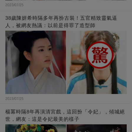
2023/07/25
38歲陳妍希時隔多年再扮古裝！五官精致靈氣逼
人，被網友熱議：以前是得罪了造型師
2023/07/25
楊冪時隔8年再演清宮戲，這回扮「令妃」，傾城絕
世，網友：這是令妃最美的樣子