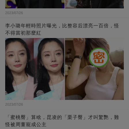
2023/07/26
李小璐年輕時照片曝光，比整容后漂亮一百倍，怪
不得當初那麼紅
2023/07/26
「蜜桃臀」算啥，昆凌的「栗子臀」才叫驚艷，難
怪被周董寵成公主