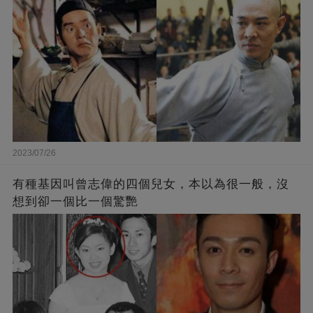
2023/07/26
有種基因叫曾志偉的四個兒女，本以為很一般，沒
想到卻一個比一個驚艷