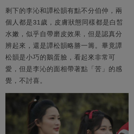
剩下的李沁和譚松韻有點不分伯仲，兩
個人都是31歲，皮膚狀態同樣都是白皙
水嫩，似乎自帶磨皮效果，但是認真分
辨起來，還是譚松韻略勝一籌。畢竟譚
松韻是小巧的鵝蛋臉，看起來非常可
愛，但是李沁的面相帶著點「苦」的感
覺，不討喜。