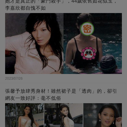
她才是真正的「豪門殺手」，44歲依舊如花似玉，
李嘉欣都自愧不如
2023/07/26
張馨予放肆秀身材！雖然裙子是「透肉」的，卻引
網友一致好評：毫不低俗