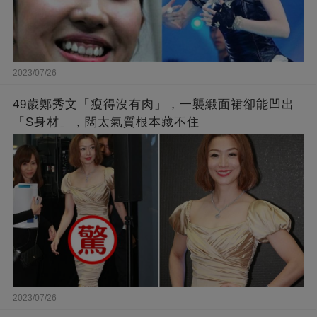
2023/07/26
49歲鄭秀文「瘦得沒有肉」，一襲緞面裙卻能凹出
「S身材」，闊太氣質根本藏不住
2023/07/26