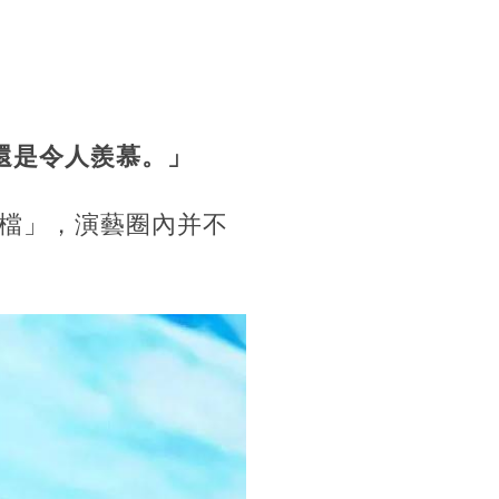
還是令人羨慕。」
檔」，演藝圈內并不