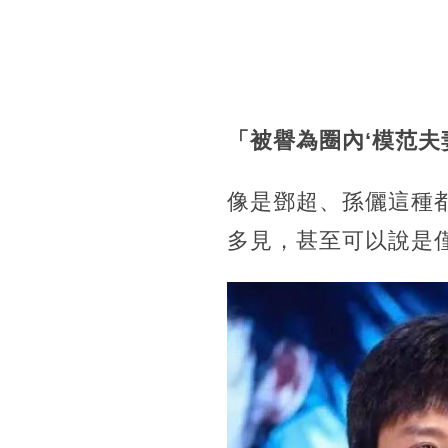
「被譽為圈內‘模范
像是鄧超、孫儷這種
多見，甚至可以說是