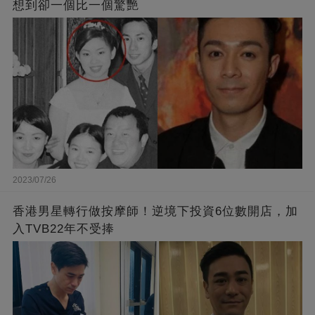
想到卻一個比一個驚艷
2023/07/26
香港男星轉行做按摩師！逆境下投資6位數開店，加
入TVB22年不受捧