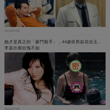
2023/07/26
她才是真正的「豪門殺手」，44歲依舊如花似玉，
李嘉欣都自愧不如
2023/07/26