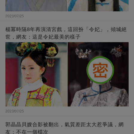
2023/07/25
楊冪時隔8年再演清宮戲，這回扮「令妃」，傾城絕
世，網友：這是令妃最美的樣子
2023/07/25
郭晶晶貝嫂合影被翻出，氣質差距太大惹爭議，網
友：不在一個檔次