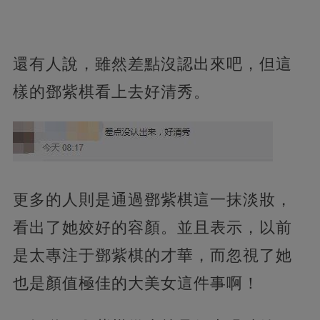
還有人說，雖然差點沒認出來吧，但這
樣的鄧紫棋看上去好清秀。
更多的人則是通過鄧紫棋這一抹淡妝，
看出了她姣好的容顏。並且表示，以前
是太專注于鄧紫棋的才華，而忽視了她
也是顏值極佳的大美女這件事啊！