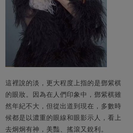
這裡說的淡，更大程度上指的是鄧紫棋
的眼妝。因為在人們印象中，鄧紫棋雖
然年紀不大，但從出道到現在，多數時
候都是以濃重的眼線和眼影示人，看上
去炯炯有神，美豔、搖滾又銳利。