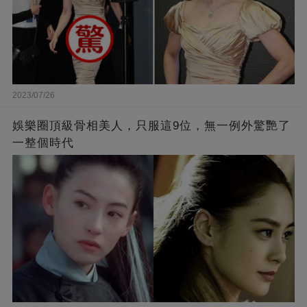
2023/07/26
娛樂圈頂級骨相美人，只服這9位，無一例外驚艷了
一整個時代