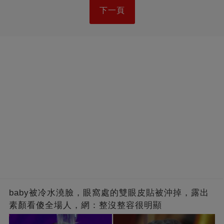
下一頁
baby被冷水澆臉，眼窩處的雙眼皮貼被沖掉，露出
素顏看傻全場人，網：整沒整容很明顯