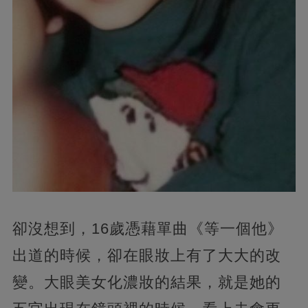
卻沒想到，16歲憑藉單曲《等一個他》
出道的時候，卻在眼妝上有了大大的改
變。大眼美女化濃妝的結果，就是她的