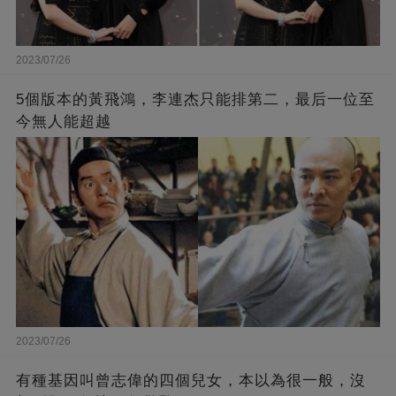
2023/07/26
5個版本的黃飛鴻，李連杰只能排第二，最后一位至
今無人能超越
2023/07/26
有種基因叫曾志偉的四個兒女，本以為很一般，沒