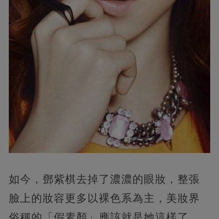
如今，鄧紫棋去掉了濃濃的眼妝，整張
臉上的妝容更多以裸色系為主，美妝界
俗稱的「假素顏」應該就是她這樣了。