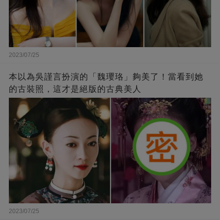
2023/07/25
本以為吳謹言扮演的「魏瓔珞」夠美了！當看到她
的古裝照，這才是絕版的古典美人
2023/07/25