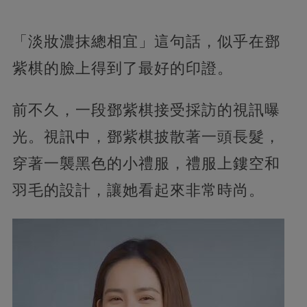
「淡妝濃抹總相宜」這句話，似乎在鄧
紫棋的臉上得到了最好的印證。
前不久，一段鄧紫棋接受採訪的視訊曝
光。視訊中，鄧紫棋披散著一頭長髮，
穿著一襲黑色的小禮服，禮服上鏤空和
羽毛的設計，讓她看起來非常時尚。