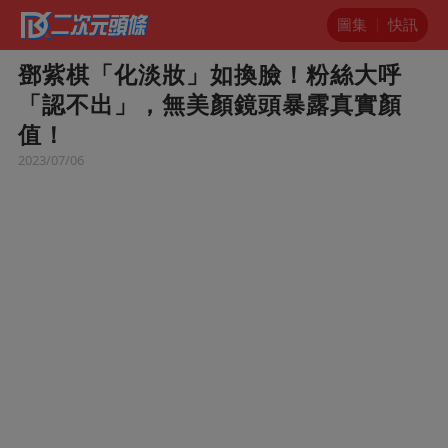
圖集
快訊
鄧紫棋「化淡妝」如換臉！粉絲大呼
「認不出」，無美顏鏡頭暴露真實顏
值！
2023/07/06