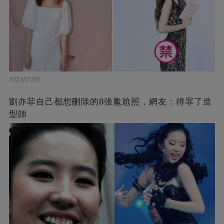
2023/07/26
劉亦菲自己都想刪除的8張尷尬照，網友：得罪了造
型師