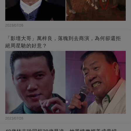
2023/07/26
「影壇大哥」萬梓良，落魄到去商演，為何卻還拒
絕周星馳的好意？
2023/07/26