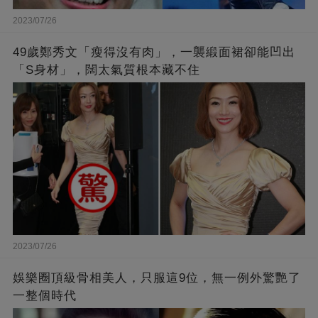
2023/07/26
49歲鄭秀文「瘦得沒有肉」，一襲緞面裙卻能凹出
「S身材」，闊太氣質根本藏不住
2023/07/26
娛樂圈頂級骨相美人，只服這9位，無一例外驚艷了
一整個時代