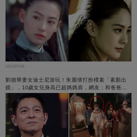
2023/07/26
劉德華妻女迪士尼游玩！朱麗倩打扮樸素「素顏出
鏡」，10歲女兒身高已超媽媽肩，網友：和爸爸劉
德華長相十分相似