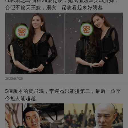
48歲林志玲同框29歲昆凌，她風情嫵媚美成貴婦，
合照不輸天王嫂，網友：昆凌看起來好嬌羞
2023/07/26
5個版本的黃飛鴻，李連杰只能排第二，最后一位至
今無人能超越