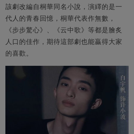
該劇改編自桐華同名小說，演繹的是一
代人的青春回憶，桐華代表作無數，
《步步驚心》、《云中歌》等都是膾炙
人口的佳作，期待這部劇也能贏得大家
的喜歡。