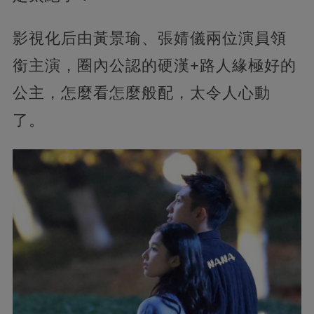
影視化后由黃景瑜、張婧儀兩位演員領
銜主演，
圈內公認的硬漢+路人緣極好的
公主，怎麼看怎麼般配，太令人心動
了。