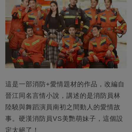
這是一部消防+愛情題材的作品，
改編自
晉江同名言情小說，講述的是消防員林
陸驍與舞蹈演員南初之間動人的愛情故
事。硬漢消防員VS美艷萌妹子，這個設
定太絕了！