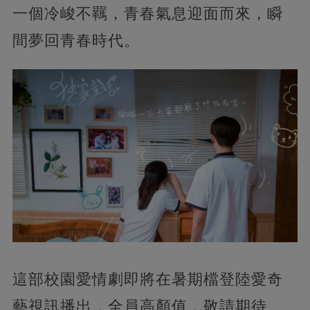
一個冷峻不羈，青春氣息迎面而來，瞬
間夢回青春時代。
這部校園愛情劇即將在暑期檔登陸愛奇
藝視訊播出，全員高顏值，敬請期待