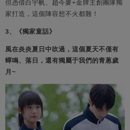
但憑借白宇帆、趙今麥+金牌主創團隊獨
家打造，這個陣容想不火都難！
3、《獨家童話》
風在炎炎夏日中吹過，這個夏天不僅有
蟬鳴、落日，還有獨屬于我們的青蔥歲
月~