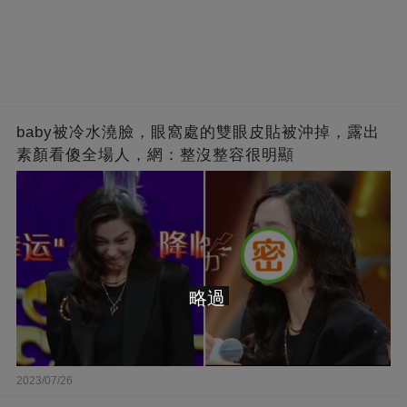
baby被冷水澆臉，眼窩處的雙眼皮貼被沖掉，露出
素顏看傻全場人，網：整沒整容很明顯
略過
2023/07/26