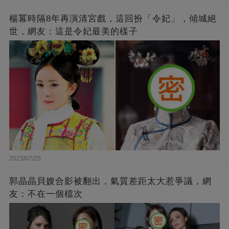
楊冪時隔8年再演清宮戲，這回扮「令妃」，傾城絕
世，網友：這是令妃最美的樣子
2023/07/25
郭晶晶貝嫂合影被翻出，氣質差距太大惹爭議，網
友：不在一個檔次