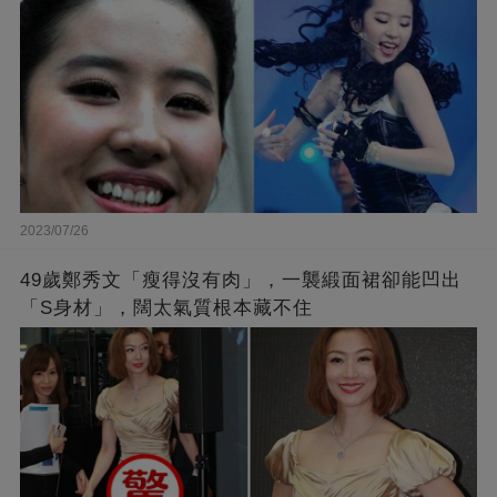
2023/07/26
49歲鄭秀文「瘦得沒有肉」，一襲緞面裙卻能凹出
「S身材」，闊太氣質根本藏不住