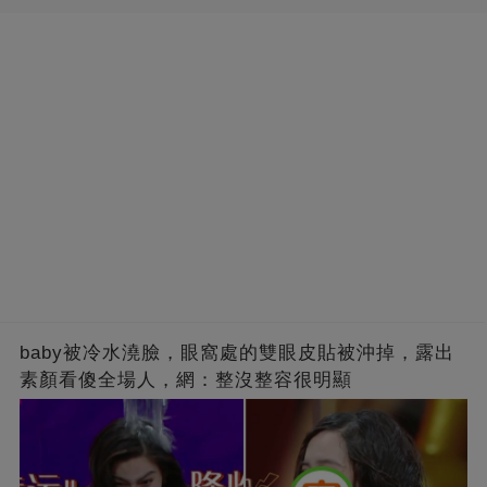
baby被冷水澆臉，眼窩處的雙眼皮貼被沖掉，露出
素顏看傻全場人，網：整沒整容很明顯