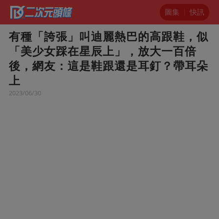
圖集
快訊
有種「誇張」叫迪麗熱巴的高跟鞋，似
「美少女踩在星辰上」，放大一百倍
後，網友：這是鞋跟還是耳釘？帶耳朵
上
2023/06/30