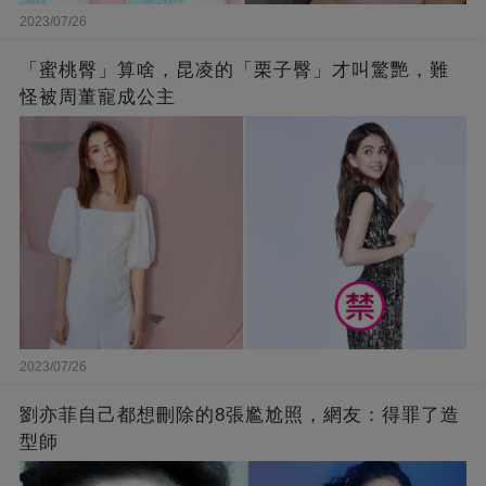
2023/07/26
「蜜桃臀」算啥，昆凌的「栗子臀」才叫驚艷，難
怪被周董寵成公主
2023/07/26
劉亦菲自己都想刪除的8張尷尬照，網友：得罪了造
型師