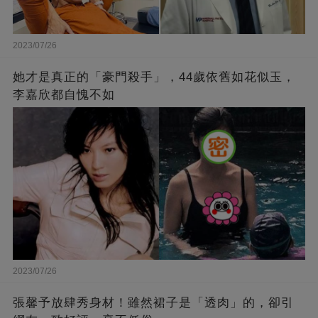
2023/07/26
她才是真正的「豪門殺手」，44歲依舊如花似玉，
李嘉欣都自愧不如
2023/07/26
張馨予放肆秀身材！雖然裙子是「透肉」的，卻引