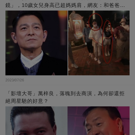
鏡」，10歲女兒身高已超媽媽肩，網友：和爸爸劉
德華長相十分相似
2023/07/26
「影壇大哥」萬梓良，落魄到去商演，為何卻還拒
絕周星馳的好意？