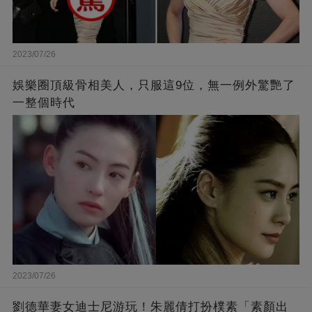
2023/07/26
娛樂圈頂級骨相美人，只服這9位，無一例外驚艷了
一整個時代
2023/07/26
劉德華妻女迪士尼游玩！朱麗倩打扮樸素「素顏出