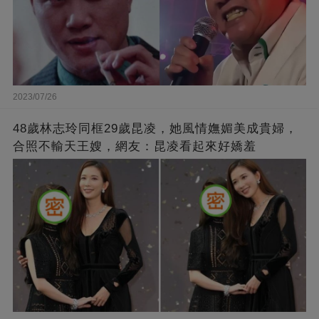
2023/07/26
48歲林志玲同框29歲昆凌，她風情嫵媚美成貴婦，
合照不輸天王嫂，網友：昆凌看起來好嬌羞