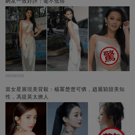
網友一致好評：毫不低俗
2023/07/25
當女星展現美背殺：楊冪楚楚可憐，趙麗穎甜美知
性，馮提莫太撩人