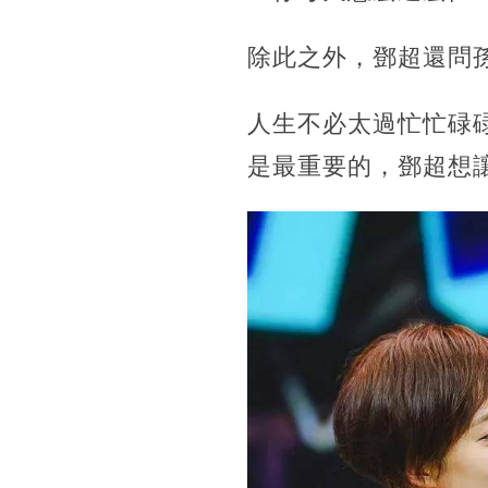
除此之外，鄧超還問
人生不必太過忙忙碌
是最重要的，鄧超想