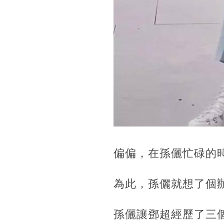
偏偏，在孫儷忙碌的
為此，孫儷就想了個
孫儷讓鄧超經歷了三