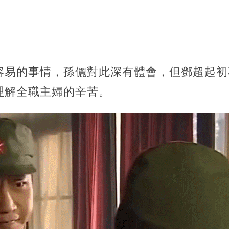
容易的事情，孫儷對此深有體會，但鄧超起初
理解全職主婦的辛苦。