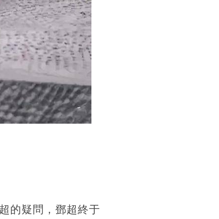
超的疑問，鄧超終于