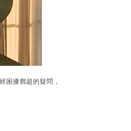
經困擾鄧超的疑問，