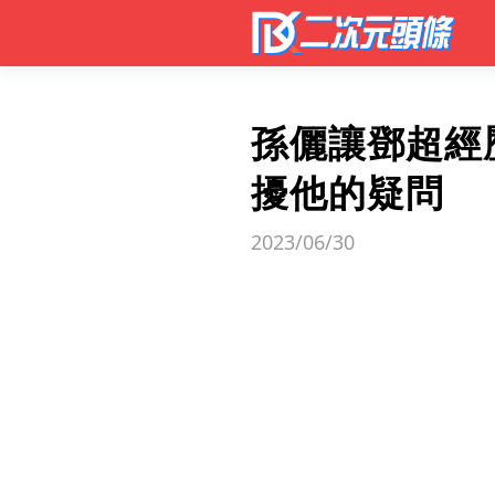
孫儷讓鄧超經
擾他的疑問
2023/06/30