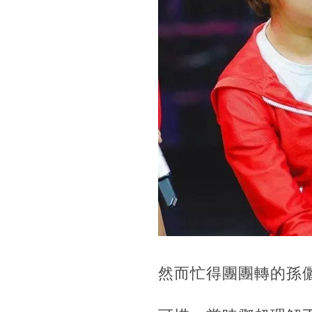
然而忙得團團轉的孫