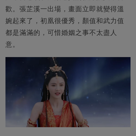
歡。張芷溪一出場，畫面立即就變得溫
婉起來了，初凰很優秀，顏值和武力值
都是滿滿的，可惜婚姻之事不太盡人
意。