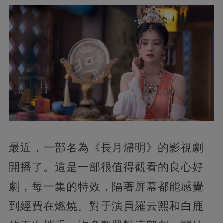
最近，
一部名為《長月燼明》的影視劇
開播了。這是一部很值得觀看的良心好
劇，每一集的特效，隔著屏幕都能感覺
到經費在燃燒。對于演員羅云熙和白鹿