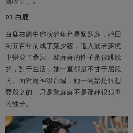
號吸引了。
01 白鹿
白鹿在劇中飾演的角色是黎蘇蘇，她回
到五百年前成了葉夕霧，進入波若夢境
中變成了桑酒。黎蘇蘇的性子是很跳脫
的，對于生活，她一直都是不甘于屈服
的。面對魔神澹台燼，她一開始是很想
要殺之的，只是黎蘇蘇不是那種很狠毒
的性子。