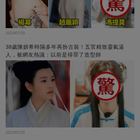
2023/07/25
38歲陳妍希時隔多年再扮古裝！五官精致靈氣逼
人，被網友熱議：以前是得罪了造型師
2023/07/25