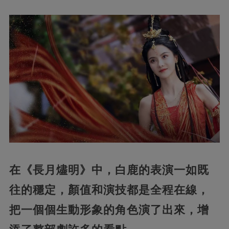
在《長月燼明》中，白鹿的表演一如既
往的穩定，顏值和演技都是全程在線，
把一個個生動形象的角色演了出來，增