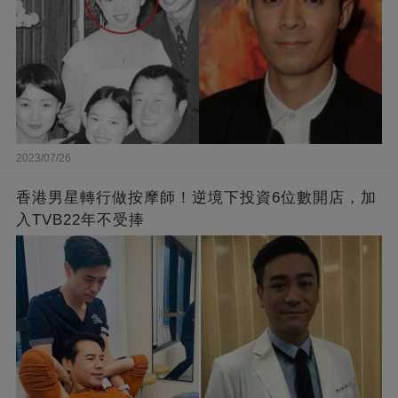
2023/07/26
香港男星轉行做按摩師！逆境下投資6位數開店，加
入TVB22年不受捧