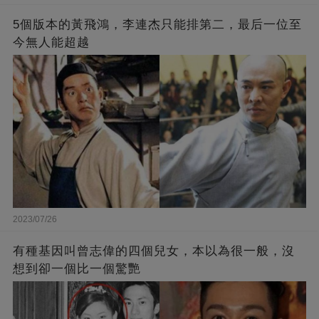
5個版本的黃飛鴻，李連杰只能排第二，最后一位至
今無人能超越
2023/07/26
有種基因叫曾志偉的四個兒女，本以為很一般，沒
想到卻一個比一個驚艷