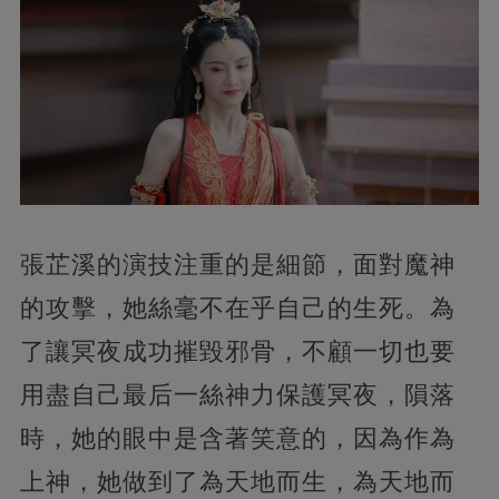
張芷溪的演技注重的是細節，面對魔神
的攻擊，她絲毫不在乎自己的生死。為
了讓冥夜成功摧毀邪骨，不顧一切也要
用盡自己最后一絲神力保護冥夜，隕落
時，她的眼中是含著笑意的，因為作為
上神，她做到了為天地而生，為天地而