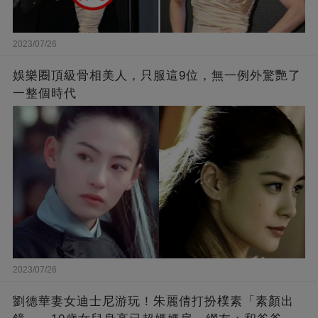
2023/07/26
娛樂圈頂級骨相美人，只服這9位，無一例外驚艷了
一整個時代
2023/07/26
劉德華妻女迪士尼游玩！朱麗倩打扮樸素「素顏出