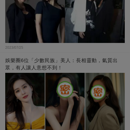
2023/07/25
娛樂圈6位「少數民族」美人：長相靈動，氣質出
眾，有人讓人意想不到！