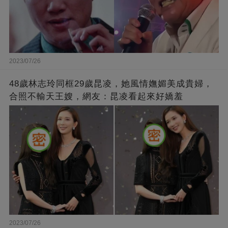
2023/07/26
48歲林志玲同框29歲昆凌，她風情嫵媚美成貴婦，
合照不輸天王嫂，網友：昆凌看起來好嬌羞
2023/07/26