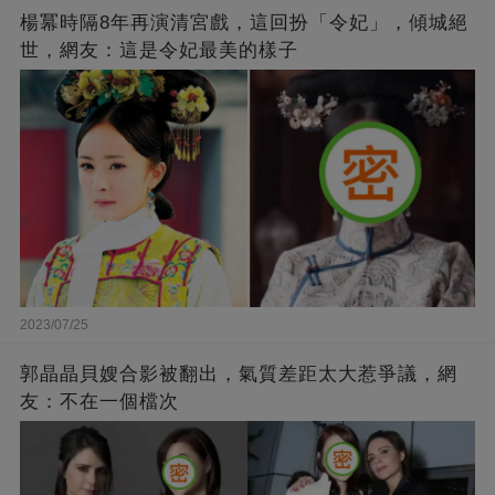
楊冪時隔8年再演清宮戲，這回扮「令妃」，傾城絕
世，網友：這是令妃最美的樣子
2023/07/25
郭晶晶貝嫂合影被翻出，氣質差距太大惹爭議，網
友：不在一個檔次