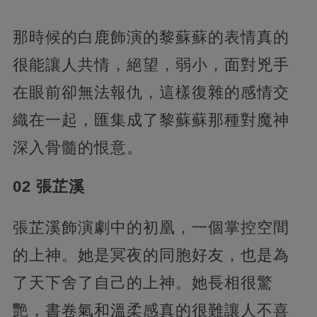
那時候的白鹿飾演的黎蘇蘇的表情真的
很能讓人共情，絕望，弱小，面對兇手
在眼前卻無法報仇，這樣復雜的感情交
織在一起，匯集成了黎蘇蘇那種對魔神
深入骨髓的恨意。
02 張芷溪
張芷溪飾演劇中的初凰，一個掌控空間
的上神。她是冥夜的同胞好友，也是為
了天下舍了自己的上神。她長相很驚
艷，書卷氣和溫柔感真的很難讓人不喜